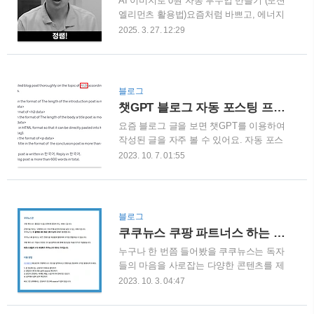
AI 이미지로 0원 자동 부수입 만들기 (모션
리고 심지어 “계란 껍질째 먹는 할아버
엘리먼츠 활용법)요즘처럼 바쁘고, 에너지
지”까지. 정말 현실감 넘치고, 한국적인 디
없는 직장인들에게 필요한 건 "재능 없어
테일까지 챙기는 걸 보면서 깜짝 놀랐습니
2025. 3. 27. 12:29
도, 돈 안 들고, 자동으로 수익 나는 방법"
다.소라(SORA) 체험해보기👆📌 지금까지
아닐까요? 저도 똥손인데, 철야까지 하면
의 AI 이미지 툴과 뭐가 다른가?기존의 AI
서 지친 하루 끝에 뭔가 의미 있는 걸 해보
이미지 생성 도구와 SORA의 차이를 정리
고 싶었어요. 그러다가 ‘AI 이미지’와 ‘모션
하면 다음과 같습니다.| 항목 | 기존 AI 이
블로그
엘리먼츠(Motion Elements)’ 라는 플랫폼
미지 툴 | SORA ||-..
챗GPT 블로그 자동 포스팅 프로그램 무료 배포 (ft.30초 포스팅)
을 활용한 자동화 수익 방법을 알게 되었
요즘 블로그 글을 보면 챗GPT를 이용하여
고, 이건 진짜 가능성 있는 부업이라는 확
작성된 글을 자주 볼 수 있어요. 자동 포스
신이 들었습니다.특히 2025년 2월 중순 업
팅을 통해 큰 수익을 벌고 있는 분들이 많
데이트로, AI 콘텐츠 등록이 가능해지면서
2023. 10. 7. 01:55
은데요. 다만, 블로그를 하는 대부분의 독
초보자들도 진입할 수 있는 기회의 문이
자분들은 부업 정도로 생각하기 때문에 프
활짝 열렸습니다.아직 진입장벽이 낮은 지
로그램을 구매하지 않아요. 저도 자동 포
금! 딱 오늘부터 시작해보세요.🧠 모션엘
스팅 프로그램을 찾아봤지만 금액을 보고
리먼츠란?- 전 세계 크리에이터들이 사용
블로그
놀랐어요. 저 정도 금액을 받을만한 프로
하는 스톡 콘텐츠 플랫폼- 이미지..
쿠쿠뉴스 쿠팡 파트너스 하는 방법 (ft.2배 수익)
그램이 아니란 걸 알기 때문이에요. 오늘
누구나 한 번쯤 들어봤을 쿠쿠뉴스는 독자
은 자동 프로그램을 무료로 배포해 드리며
들의 마음을 사로잡는 다양한 콘텐츠를 제
여러분도 자동 포스팅을 통해 큰 수익을
공해요. 무엇보다도 타 플랫폼 대비 수익
얻어보세요. 블로그 자동 포스팅 프로그램
2023. 10. 3. 04:47
을 높게 주기 때문에 많은 사람들의 관심
다운로드 아래의 링크를 클릭해서 프로그
을 받고 있어요. 그렇다면 이렇게 주목받
램을 무료로 다운로드 받으세요. 블로그