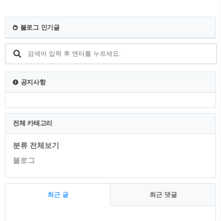
글에 생명을 불어넣는 작은 디지털 요소,
'디시콘'의 활용이에요. 디시콘은 텍스트만
으로는 전달하기 어려운 감정과 상황을 시
블로그 인기글
각적으로 표현하며, 글의 내용을 더욱 두
드러지게 해줘요. 티스토리 갤러리에서의
글 작성은 단순히 정보를 전달하는 것 이
상의 의미를 담고 있어요. 디시콘과 같은
독특한 요소를 활용하면서, 그 안에서 독
자와의 소통의 기회를 찾아보세..
공지사항
전체 카테고리
분류 전체보기
블로그
최근 글
최근 댓글