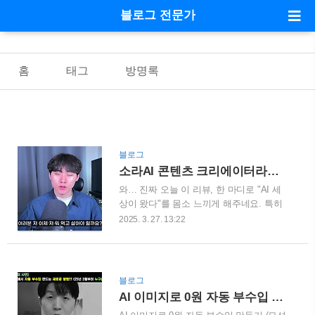
블로그 전문가
홈
태그
방명록
블로그
소라AI 콘텐츠 크리에이터라면 지금 바로 시작해야 하는 이유
와… 진짜 오늘 이 리뷰, 한 마디로 "AI 세
상이 왔다"를 몸소 느끼게 해주네요. 특히
오픈AI의 소라(SORA), 이건 진짜 게임 체
2025. 3. 27. 13:22
인저입니다. 단순히 “이미지 생성 툴”을 넘
어서, 콘텐츠 기획자, 유튜버, 디자이너, 마
케터까지 아우를 수 있는 강력한 툴로 보
입니다.🎨 한글로도 이렇게 잘 된다고?
블로그
SORA 이미지 퀄리티 실화임?지금 보신
AI 이미지로 0원 자동 부수입 만들기
김치찌개 광고 포스터, 썸네일 이미지, 그