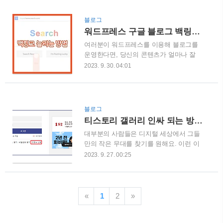
는 쿠쿠뉴스 파트너스가 무엇인지? 그리고
자동 포스팅 프로그램 사용 방법 챗GPT
어떻게 파트너스가 될 수 있는지 궁금하지
사이트를 접속하고 로그인합니다. 다운로
블로그
않으신가요? 오늘 글에서는 당신이 궁금해
드한 프로그램 내용을 챗GPT로 붙여넣기
워드프레스 구글 블로그 백링크 늘리는 방법 (ft.5가지 비밀)
하시는 모든 것을 자세히 알려드릴게요.
합니다. '사과'라고 적힌 부..
여러분이 워드프레스를 이용해 블로그를
쿠쿠뉴스 쿠팡 파트너스 하는 방법 파트너
운영한다면, 당신의 콘텐츠가 얼마나 잘
스 신청 과정 쿠팡 파트너스 계정이 있어
검색 결과에서 나타나는지는 성공의 큰 부
야 합니다. 추천인 코드(AF1747755) 쿠쿠
2023. 9. 30. 04:01
분을 차지해요. 그 중심에는 SEO(Search
뉴스 공식 웹사이트에 방문하여 파트너스
Engine Optimization)와 백링크가 있어요.
회원가입을 합니다. 우측 상단에 있는 마
백링크는 어느 한 웹사이트에서 다른 웹사
이페이지 버튼을 클릭합니다. 이름: 쿠쿠
이트로 연결되는 외부 링크를 의미해요.
뉴스에 사용할 닉네임을 입력합니다. 이메
블로그
백링크는 검색 엔진에게 당신의 웹사이트
일: 쿠팡뉴스에 관련된 알림을 받을 이메
티스토리 갤러리 인싸 되는 방법 (ft.2가지 방법)
가 참조할 만한 가치가 있는 곳이라는 강
일을 입력합니다. 쿠팡 파트너스..
대부분의 사람들은 디지털 세상에서 그들
력한 메시지를 전달해요. 구글과 같은 검
만의 작은 무대를 찾기를 원해요. 이런 이
색 엔진은 백링크를 중요한 순위 요인 중
유로 티스토리 갤러리와 같은 플랫폼들이
하나로 여기며, 이를 통해 웹사이트의 인
2023. 9. 27. 00:25
인기를 얻고 있어요. 티스토리 갤러리는
기도와 가치를 판단해요. 백링크를 확보하
단순히 글을 쓰고 공유하는 공간을 넘어,
는 것은 쉽지 않아요. 하지만 오늘은 상위
독자와의 소통을 중심으로 한 커뮤니티를
노출을 쉽게 할 수 있는 백링크 방법들을
형성하고 있어요. 그렇다면, 어떻게 우리
알려드릴게요. 플랫폼은 많은 사용자들이
«
1
2
»
는 이 갤러리에서 독특하고 효과적인 글을
활동하고 있어, 올바르게 활용한다면 백링
작성할 수 있을까요? 그 중 하나의 방법은,
크 확보에 큰..